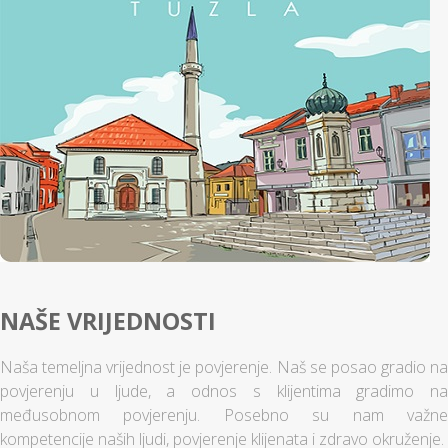
NAŠE VRIJEDNOSTI
Naša temeljna vrijednost je povjerenje. Naš se posao gradio na
povjerenju u ljude, a odnos s klijentima gradimo na
međusobnom povjerenju. Posebno su nam važne
kompetencije naših ljudi, povjerenje klijenata i zdravo okruženje.