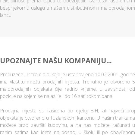
fleksibilnost prema kupcu te obezbjediti kvalitetan asortiman i
besprijekornu uslugu u našem distributivnom i maloprodajnom
lancu.
UPOZNAJTE NAŠU KOMPANIJU...
Preduzeće Uncro d.o.o. koje je ustanovljeno 10.02.2001. godine
ima vlastitu mrežu prodajnih mjesta. Trenutno je otvoreno 5
maloprodajnih objekata čije radno vrijeme, u zavisnosti od
pozicije na kojem se nalazi je i do 16 sati tokom dana.
Prodajna mjesta su raširena po cijeloj BiH, ali najveći broj
objekata je otvoreno u Tuzlanskom kantonu. U našim trafikama
možete brzo završiti kupovinu, a na nas možete računati u
ranim satima kad idete na posao, u školu ili po obavljenom