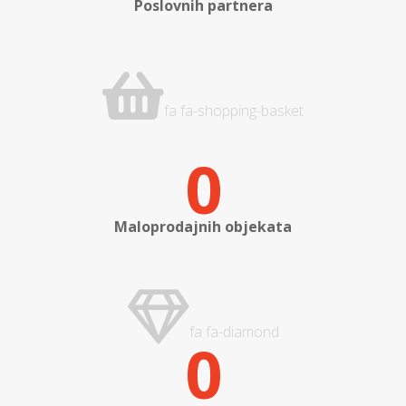
Poslovnih partnera
fa fa-shopping-basket
0
Maloprodajnih objekata
fa fa-diamond
0