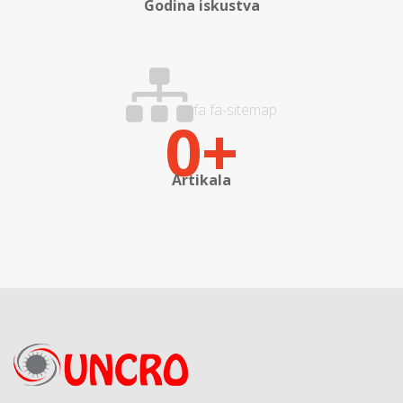
Godina iskustva
fa fa-sitemap
0
Artikala