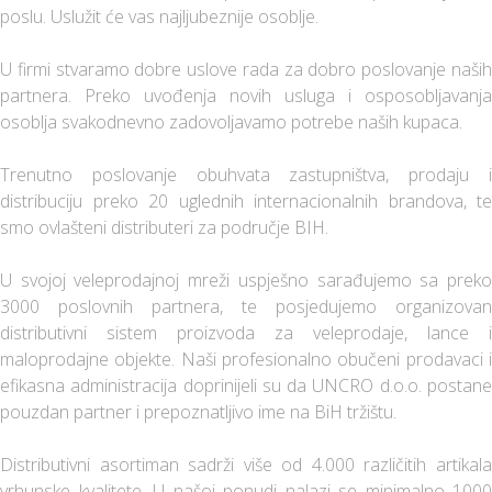
poslu. Uslužit će vas najljubeznije osoblje.
U firmi stvaramo dobre uslove rada za dobro poslovanje naših
partnera. Preko uvođenja novih usluga i osposobljavanja
osoblja svakodnevno zadovoljavamo potrebe naših kupaca.
Trenutno poslovanje obuhvata zastupništva, prodaju i
distribuciju preko 20 uglednih internacionalnih brandova, te
smo ovlašteni distributeri za područje BIH.
U svojoj veleprodajnoj mreži uspješno sarađujemo sa preko
3000 poslovnih partnera, te posjedujemo organizovan
distributivni sistem proizvoda za veleprodaje, lance i
maloprodajne objekte. Naši profesionalno obučeni prodavaci i
efikasna administracija doprinijeli su da UNCRO d.o.o. postane
pouzdan partner i prepoznatljivo ime na BiH tržištu.
Distributivni asortiman sadrži više od 4.000 različitih artikala
vrhunske kvalitete. U našoj ponudi nalazi se minimalno 1000