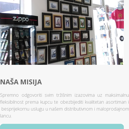
NAŠA MISIJA
Spremno odgovoriti svim tržišnim izazovima uz maksimalnu
fleksibilnost prema kupcu te obezbijediti kvalitetan asortiman i
besprijekornu uslugu u našem distributivnom i maloprodajnom
lancu.