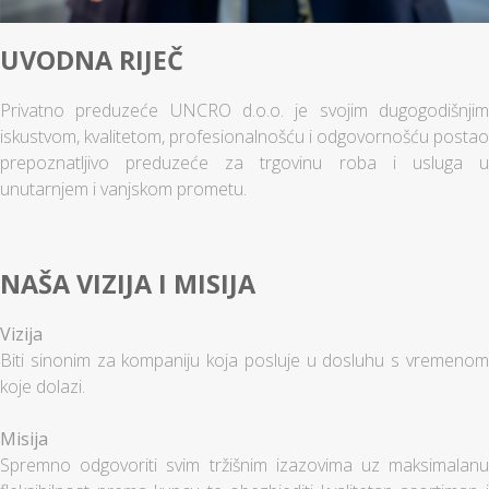
UVODNA RIJEČ
Privatno preduzeće UNCRO d.o.o. je svojim dugogodišnjim
iskustvom, kvalitetom, profesionalnošću i odgovornošću postao
prepoznatljivo preduzeće za trgovinu roba i usluga u
unutarnjem i vanjskom prometu.
NAŠA VIZIJA I MISIJA
Vizija
Biti sinonim za kompaniju koja posluje u dosluhu s vremenom
koje dolazi.
Misija
Spremno odgovoriti svim tržišnim izazovima uz maksimalanu