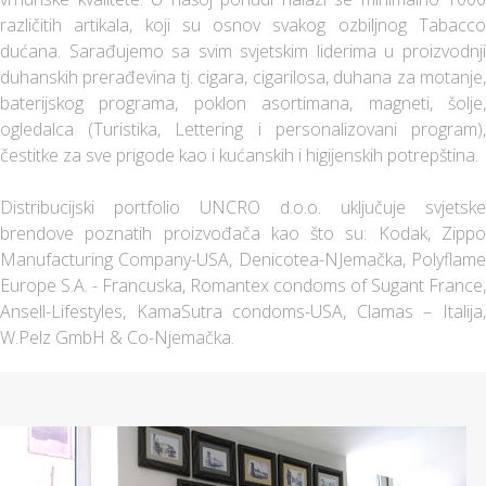
različitih artikala, koji su osnov svakog ozbiljnog Tabacco
dućana. Sarađujemo sa svim svjetskim liderima u proizvodnji
duhanskih prerađevina tj. cigara, cigarilosa, duhana za motanje,
baterijskog programa, poklon asortimana, magneti, šolje,
ogledalca (Turistika, Lettering i personalizovani program),
čestitke za sve prigode kao i kućanskih i higijenskih potrepština.
Distribucijski portfolio UNCRO d.o.o. uključuje svjetske
brendove poznatih proizvođača kao što su: Kodak, Zippo
Manufacturing Company-USA, Denicotea-NJemačka, Polyflame
Europe S.A. - Francuska, Romantex condoms of Sugant France,
Ansell-Lifestyles, KamaSutra condoms-USA, Clamas – Italija,
W.Pelz GmbH & Co-Njemačka.