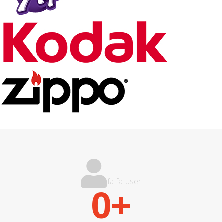
fa fa-user
0