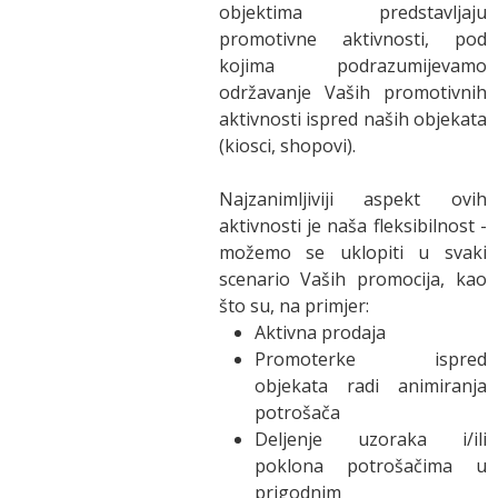
objektima predstavljaju
promotivne aktivnosti, pod
kojima podrazumijevamo
održavanje Vaših promotivnih
aktivnosti ispred naših objekata
(kiosci, shopovi).
Najzanimljiviji aspekt ovih
aktivnosti je naša fleksibilnost -
možemo se uklopiti u svaki
scenario Vaših promocija, kao
što su, na primjer:
Aktivna prodaja
Promoterke ispred
objekata radi animiranja
potrošača
Deljenje uzoraka i/ili
poklona potrošačima u
prigodnim