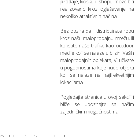
prodaje
, kiosku ili shopu, može biti
realizovano kroz oglašavanje na
nekoliko atraktivnih načina.
Bez obzira da li distribuirate robu
kroz našu maloprodajnu mrežu, ili
koristite naše trafike kao outdoor
medije koji se nalaze u blizini Vaših
maloprodajnih objekata, Vi uživate
u pogodnostima koje nude objekti
koji se nalaze na najfrekvetnijim
lokacijama.
Pogledajte stranice u ovoj sekciji i
bliže se upoznajte sa našim
zajedničkim mogućnostima.