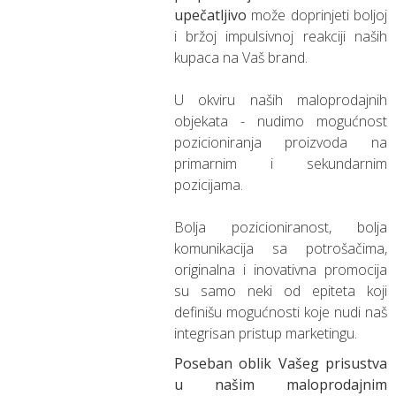
upečatljivo
može doprinjeti boljoj
i bržoj impulsivnoj reakciji naših
kupaca na Vaš brand.
U okviru naših maloprodajnih
objekata - nudimo mogućnost
pozicioniranja proizvoda na
primarnim i sekundarnim
pozicijama.
Bolja pozicioniranost, bolja
komunikacija sa potrošačima,
originalna i inovativna promocija
su samo neki od epiteta koji
definišu mogućnosti koje nudi naš
integrisan pristup marketingu.
Poseban oblik Vašeg prisustva
u našim maloprodajnim