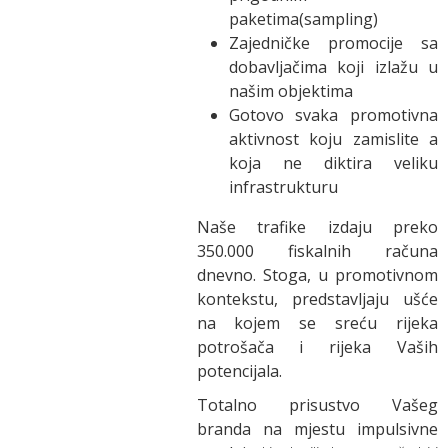
paketima(sampling)
Zajedničke promocije sa
dobavljačima koji izlažu u
našim objektima
Gotovo svaka promotivna
aktivnost koju zamislite a
koja ne diktira veliku
infrastrukturu
Naše trafike izdaju preko
350.000 fiskalnih računa
dnevno. Stoga, u promotivnom
kontekstu, predstavljaju ušće
na kojem se sreću rijeka
potrošača i rijeka Vaših
potencijala.
Totalno prisustvo Vašeg
branda na mjestu impulsivne