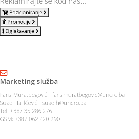
Reklamirajte se kod nas...
Pozicioniranje
Promocije
Oglašavanje
Marketing služba
Faris Muratbegović - faris.muratbegovic@uncro.ba
Suad Halilčević - suad.h@uncro.ba
Tel: +387 35 286 276
GSM: +387 062 420 290